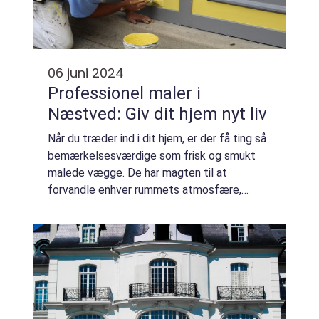
06 juni 2024
Professionel maler i
Næstved: Giv dit hjem nyt liv
Når du træder ind i dit hjem, er der få ting så
bemærkelsesværdige som frisk og smukt
malede vægge. De har magten til at
forvandle enhver rummets atmosfære,
skabe hygge og afspejle din personlige stil. I
Næstved og omegn er mulighederne for at
finde ...