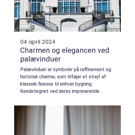
04 april 2024
Charmen og elegancen ved
palævinduer
Palævinduer er symboler på raffinement og
historisk charme, som tilføjer et strejf af
klassisk finesse til enhver bygning.
Kendetegnet ved deres imponerende
størrelse og ofte detaljerede sprosser,
indrammer palævinduer med majestætisk
elegance de rum...