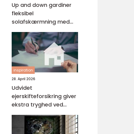
Up and down gardiner
fleksibel
solafskærmning med
stil
inspiration
28. April 2026
Udvidet
ejerskifteforsikring giver
ekstra tryghed ved
boligkøb