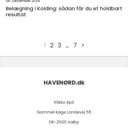
06. December 2025
Belægning i Kolding: sådan får du et holdbart
resultat
1
2
3
…
7
>
HAVENØRD.
dk