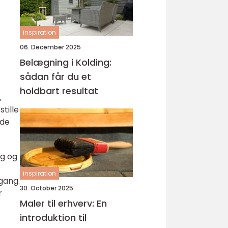
inspiration
06. December 2025
Belægning i Kolding:
sådan får du et
holdbart resultat
,
tille
åde
ug og
inspiration
 gang.
30. October 2025
r
Maler til erhverv: En
introduktion til