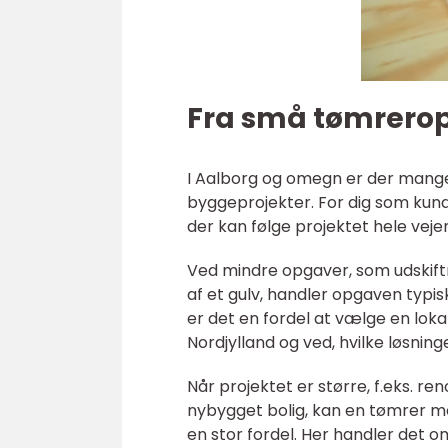
Fra små tømreropg
I Aalborg og omegn er der mange
byggeprojekter. For dig som kun
der kan følge projektet hele veje
Ved mindre opgaver, som udskiftn
af et gulv, handler opgaven typi
er det en fordel at vælge en lok
Nordjylland og ved, hvilke løsning
Når projektet er større, f.eks. ren
nybygget bolig, kan en tømrer m
en stor fordel. Her handler det o