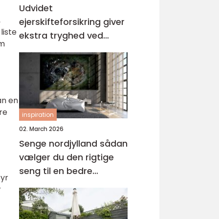
Udvidet
,
ejerskifteforsikring giver
liste
ekstra tryghed ved
om
boligkøb
an en
re
inspiration
02. March 2026
Senge nordjylland sådan
vælger du den rigtige
seng til en bedre
tyr
nattesøvn
r