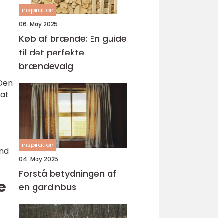
inspiration
06. May 2025
Køb af brænde: En guide
til det perfekte
brændevalg
 Den
 at
inspiration
ind
04. May 2025
Forstå betydningen af
e
en gardinbus