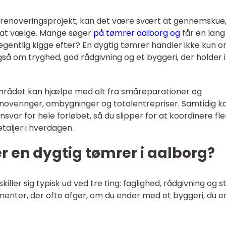
er renoveringsprojekt, kan det være svært at gennemskue
e at vælge. Mange søger
på tømrer aalborg og
får en lang 
egentlig kigge efter? En dygtig tømrer handler ikke kun 
gså om tryghed, god rådgivning og et byggeri, der holder i
mrådet kan hjælpe med alt fra småreparationer og
 renoveringer, ombygninger og totalentrepriser. Samtidig k
var for hele forløbet, så du slipper for at koordinere fle
aljer i hverdagen.
 en dygtig tømrer i aalborg?
iller sig typisk ud ved tre ting: faglighed, rådgivning og s
menter, der ofte afgør, om du ender med et byggeri, du e