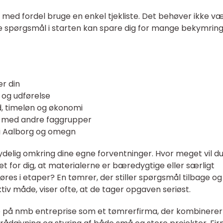
 med fordel bruge en enkel tjekliste. Det behøver ikke v
e spørgsmål i starten kan spare dig for mange bekymrin
r din
 og udførelse
d, timeløn og økonomi
t med andre faggrupper
r i Aalborg og omegn
ydelig omkring dine egne forventninger. Hvor meget vil du
et for dig, at materialerne er bæredygtige eller særligt
res i etaper? En tømrer, der stiller spørgsmål tilbage og
tiv måde, viser ofte, at de tager opgaven seriøst.
på nmb entreprise som et tømrerfirma, der kombinerer