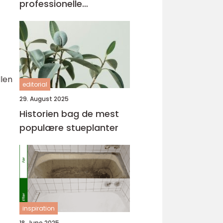
professionelle
malerløsninger
llen
editorial
29. August 2025
Historien bag de mest
populære stueplanter
inspiration
18. June 2025