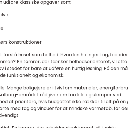
n udføre klassiske opgaver som:
ulve
ge
ørs konstruktioner
t forstå huset som helhed. Hvordan hænger tag, facader
ammen? En tømrer, der tænker helhedsorienteret, vil ofte s
v i stedet for bare at udføre en hurtig løsning. På den m
de funktionelt og økonomisk.
lle. Mange boligejere er i tvivl om materialer, energiforbr
i Aalborg-området rådgiver om fordele og ulemper ved
ed at prioritere, hvis budgettet ikke rækker til alt på én
arte med tag og vinduer for at mindske varmetab, før de
dvendigt.
tigt. En tømrer, der arbejder struktureret, vil typisk: