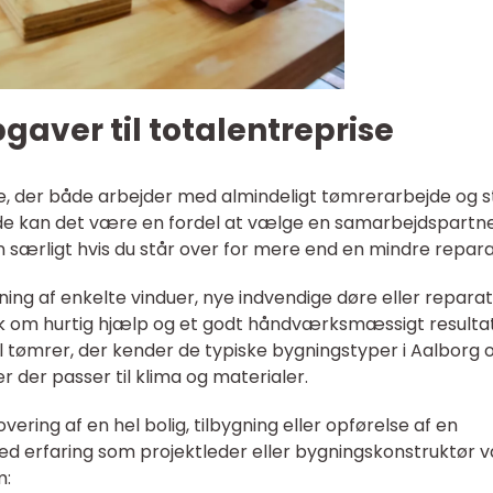
aver til totalentreprise
, der både arbejder med almindeligt tømrerarbejde og s
de kan det være en fordel at vælge en samarbejdspartne
n særligt hvis du står over for mere end en mindre repara
ing af enkelte vinduer, nye indvendige døre eller reparat
sk om hurtig hjælp og et godt håndværksmæssigt resultat
al tømrer, der kender de typiske bygningstyper i Aalborg 
er der passer til klima og materialer.
overing af en hel bolig, tilbygning eller opførelse af en
ed erfaring som projektleder eller bygningskonstruktør 
m: