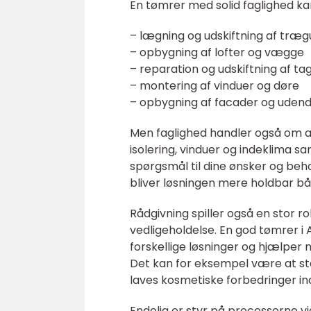
En tømrer med solid faglighed ka
– lægning og udskiftning af træg
– opbygning af lofter og vægge
– reparation og udskiftning af ta
– montering af vinduer og døre
– opbygning af facader og udend
Men faglighed handler også om a
isolering, vinduer og indeklima s
spørgsmål til dine ønsker og beho
bliver løsningen mere holdbar bå
Rådgivning spiller også en stor ro
vedligeholdelse. En god tømrer 
forskellige løsninger og hjælper m
Det kan for eksempel være at st
laves kosmetiske forbedringer in
Endelig er styr på processerne vig