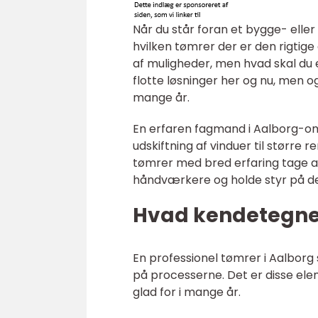
Når du står foran et bygge- ell
hvilken tømrer der er den rigtig
af muligheder, men hvad skal du 
flotte løsninger her og nu, men o
mange år.
En erfaren fagmand i Aalborg-o
udskiftning af vinduer til større
tømrer med bred erfaring tage ans
håndværkere og holde styr på det
Hvad kendetegner
En professionel tømrer i Aalborg sk
på processerne. Det er disse ele
glad for i mange år.