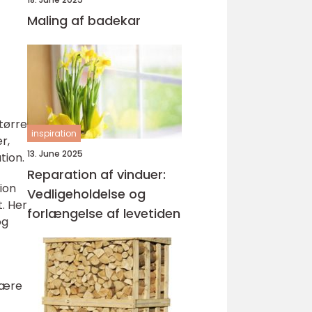
Maling af badekar
tørre
inspiration
r,
13. June 2025
tion.
Reparation af vinduer:
ion
Vedligeholdelse og
. Her
forlængelse af levetiden
og
være