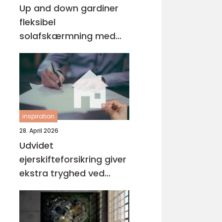
Up and down gardiner
fleksibel
solafskærmning med
stil
inspiration
28. April 2026
Udvidet
ejerskifteforsikring giver
ekstra tryghed ved
boligkøb