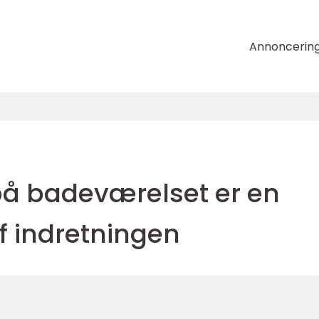
Annoncerin
 badeværelset er en
af indretningen