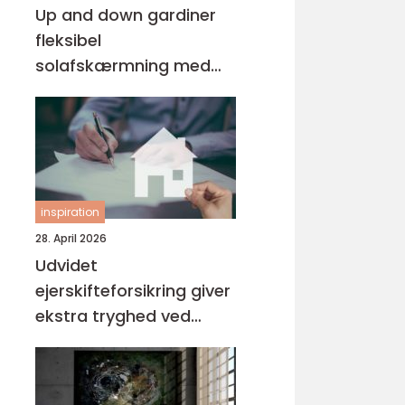
Up and down gardiner
fleksibel
solafskærmning med
stil
inspiration
28. April 2026
Udvidet
ejerskifteforsikring giver
ekstra tryghed ved
boligkøb