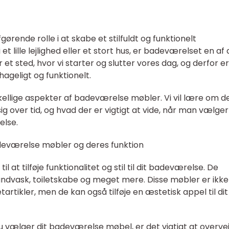
ørende rolle i at skabe et stilfuldt og funktionelt
 lille lejlighed eller et stort hus, er badeværelset en af 
 et sted, hvor vi starter og slutter vores dag, og derfor e
hageligt og funktionelt.
orskellige aspekter af badeværelse møbler. Vi vil lære om d
sig over tid, og hvad der er vigtigt at vide, når man vælge
else.
deværelse møbler og deres funktion
 at tilføje funktionalitet og stil til dit badeværelse. De
håndvask, toiletskabe og meget mere. Disse møbler er ikke
tartikler, men de kan også tilføje en æstetisk appel til dit
du vælger dit badeværelse møbel, er det vigtigt at overve