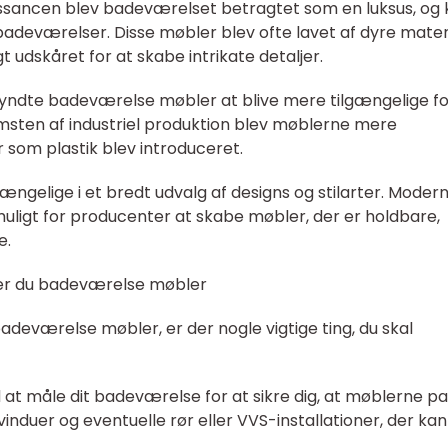
issancen blev badeværelset betragtet som en luksus, og 
badeværelser. Disse møbler blev ofte lavet af dyre mater
udskåret for at skabe intrikate detaljer.
gyndte badeværelse møbler at blive mere tilgængelige fo
sten af industriel produktion blev møblerne mere
 som plastik blev introduceret.
ængelige i et bredt udvalg af designs og stilarter. Moder
muligt for producenter at skabe møbler, der er holdbare,
e.
rer du badeværelse møbler
adeværelse møbler, er der nogle vigtige ting, du skal
 at måle dit badeværelse for at sikre dig, at møblerne p
vinduer og eventuelle rør eller VVS-installationer, der kan
.