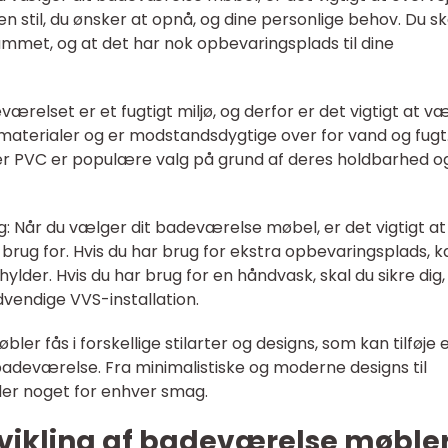
n stil, du ønsker at opnå, og dine personlige behov. Du sk
 rummet, og at det har nok opbevaringsplads til dine
ærelset er et fugtigt miljø, og derfor er det vigtigt at v
 materialer og er modstandsdygtige over for vand og fugt
er PVC er populære valg på grund af deres holdbarhed o
g: Når du vælger dit badeværelse møbel, er det vigtigt at
r brug for. Hvis du har brug for ekstra opbevaringsplads, k
der. Hvis du har brug for en håndvask, skal du sikre dig,
dvendige VVS-installation.
ler fås i forskellige stilarter og designs, som kan tilføje 
t badeværelse. Fra minimalistiske og moderne designs til
r der noget for enhver smag.
udvikling af badeværelse møble