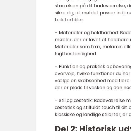
størrelsen på dit badeværelse, de
sikre dig, at møblet passer ind i
toiletartikler.
– Materialer og holdbarhed: Badev
møbler, der er lavet af holdbare
Materialer som træ, melamin ell
fugtbestandighed.
– Funktion og praktisk opbevarin
overveje, hvilke funktioner du ha
vælge en skabsenhed med flere hyl
der er plads til vasken og den nø
– Stil og æstetik: Badeværelse møb
æstetisk og stilfuldt touch til di
klassiske og landlige stilarter, e
Del 2: Historisk 