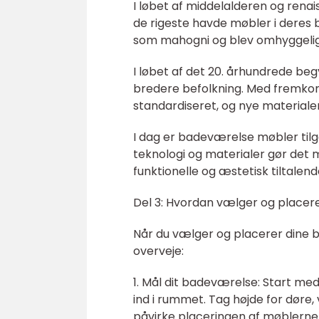
I løbet af middelalderen og rena
de rigeste havde møbler i deres 
som mahogni og blev omhyggeligt 
I løbet af det 20. århundrede be
bredere befolkning. Med fremkom
standardiseret, og nye materialer
I dag er badeværelse møbler tilg
teknologi og materialer gør det 
funktionelle og æstetisk tiltalend
Del 3: Hvordan vælger og place
Når du vælger og placerer dine b
overveje:
1. Mål dit badeværelse: Start med
ind i rummet. Tag højde for døre, 
påvirke placeringen af møblerne