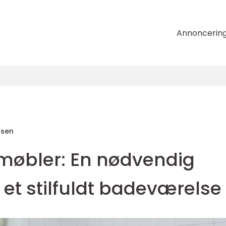
Annoncerin
nsen
møbler: En nødvendig
r et stilfuldt badeværelse