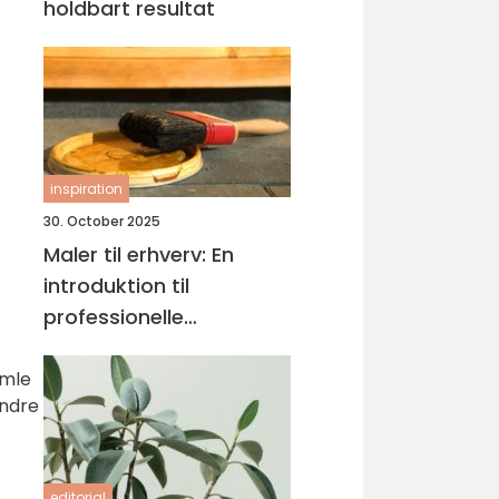
holdbart resultat
inspiration
30. October 2025
Maler til erhverv: En
introduktion til
professionelle
malerløsninger
amle
andre
editorial