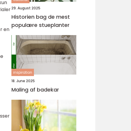
kun
29. August 2025
ialer
Historien bag de mest
populære stueplanter
r en
ne
inspiration
18. June 2025
Maling af badekar
asser