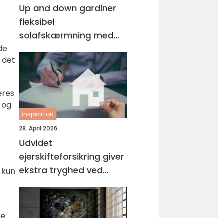
Up and down gardiner
fleksibel
solafskærmning med
de
stil
r det
eres
r og
inspiration
28. April 2026
Udvidet
ejerskifteforsikring giver
ekstra tryghed ved
 kun
boligkøb
je