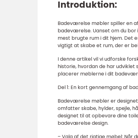
Introduktion:
Badeværelse møbler spiller en afg
badeværelse. Uanset om du bor i et
mest brugte rum i dit hjem. Det er
vigtigt at skabe et rum, der er be
I denne artikel vil vi udforske f
historie, hvordan de har udviklet 
placerer møblerne i dit badevær
Del 1: En kort gennemgang af ba
Badeværelse møbler er designet til
omfatter skabe, hylder, spejle, 
designet til at opbevare dine toile
badeværelse design.
– Valg af det rigtige møbel: Når 