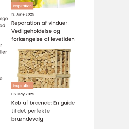
inspiration
13. June 2025
ælge
Reparation af vinduer:
med
Vedligeholdelse og
forlængelse af levetiden
er
ller
ve
inspiration
06. May 2025
Køb af brænde: En guide
til det perfekte
brændevalg