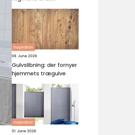
byggeprojekt
inspiration
08. June 2026
Gulvslibning: der fornyer
hjemmets trægulve
inspiration
01. June 2026