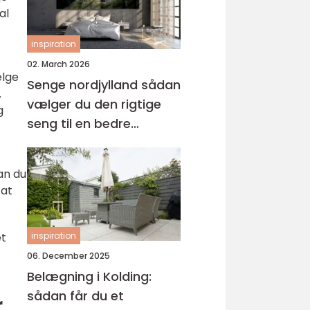
al
inspiration
02. March 2026
ælge
Senge nordjylland sådan
.
vælger du den rigtige
g
seng til en bedre
nattesøvn
an du
 at
et
inspiration
06. December 2025
Belægning i Kolding:
sådan får du et
r