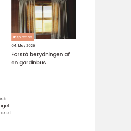
inspiration
04. May 2025
Forstå betydningen af
en gardinbus
isk
noget
be et