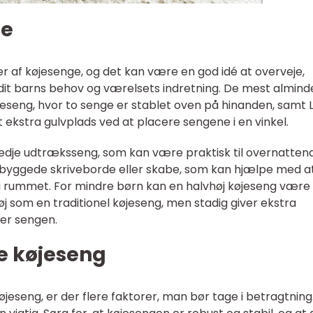
ge
er af køjesenge, og det kan være en god idé at overveje,
 dit barns behov og værelsets indretning. De mest almind
jeseng, hvor to senge er stablet oven på hinanden, samt 
 ekstra gulvplads ved at placere sengene i en vinkel.
edje udtræksseng, som kan være praktisk til overnatten
byggede skriveborde eller skabe, som kan hjælpe med a
 rummet. For mindre børn kan en halvhøj køjeseng være
høj som en traditionel køjeseng, men stadig giver ekstra
der sengen.
ge køjeseng
jeseng, er der flere faktorer, man bør tage i betragtning