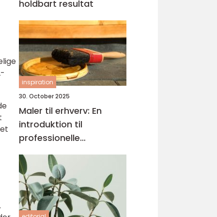
holdbart resultat
elige
L-
inspiration
30. October 2025
de
Maler til erhverv: En
t
introduktion til
 et
professionelle
malerløsninger
.
editorial