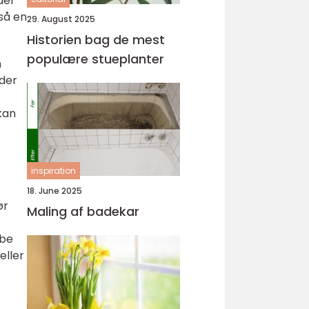
der
gså en
29. August 2025
Historien bag de mest
populære stueplanter
n
 der
kan
inspiration
18. June 2025
ør
Maling af badekar
abe
eller