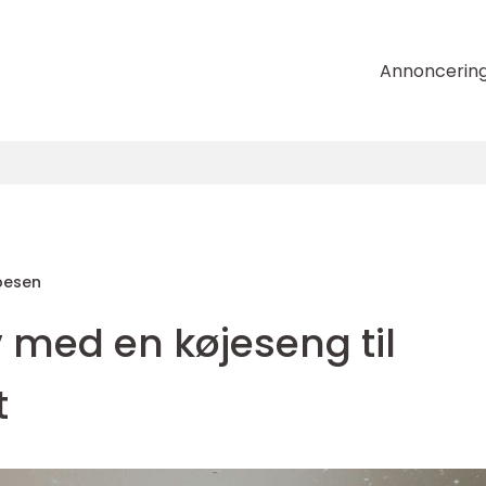
Annoncerin
pesen
 med en køjeseng til
t