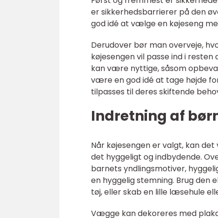
Først og fremmest er sikkerheden 
er sikkerhedsbarrierer på den øve
god idé at vælge en køjeseng med
Derudover bør man overveje, hvo
køjesengen vil passe ind i resten
kan være nyttige, såsom opbevari
være en god idé at tage højde fo
tilpasses til deres skiftende beh
Indretning af bø
Når køjesengen er valgt, kan det
det hyggeligt og indbydende. Over
barnets yndlingsmotiver, hyggeli
en hyggelig stemning. Brug den ek
tøj, eller skab en lille læsehule el
Vægge kan dekoreres med plakater