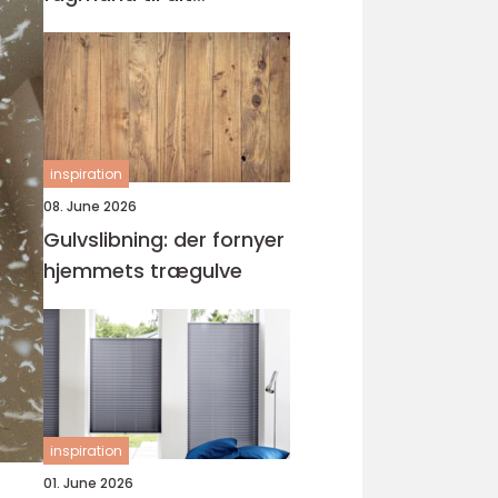
byggeprojekt
inspiration
08. June 2026
Gulvslibning: der fornyer
hjemmets trægulve
inspiration
01. June 2026