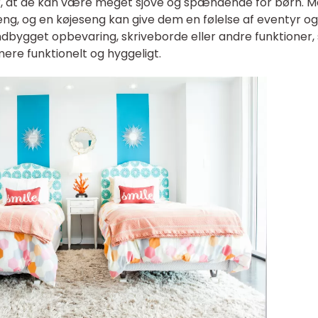
r, at de kan være meget sjove og spændende for børn. 
seng, og en køjeseng kan give dem en følelse af eventyr og
dbygget opbevaring, skriveborde eller andre funktioner
re funktionelt og hyggeligt.