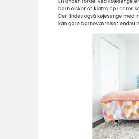
En anden fordel ved køjesenge e
børn elsker at klatre op i deres 
Der findes også køjesenge med in
kan gøre børneværelset endnu me