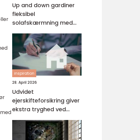
Up and down gardiner
fleksibel
ller
solafskærmning med
stil
med
inspiration
28. April 2026
Udvidet
ør
ejerskifteforsikring giver
ekstra tryghed ved
r med
boligkøb