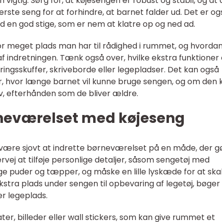
vigtig. Sørg for, at køjesengen er robust og stabil, og at 
rste seng for at forhindre, at barnet falder ud. Det er o
 en god stige, som er nem at klatre op og ned ad.
r meget plads man har til rådighed i rummet, og hvorda
 af indretningen. Tænk også over, hvilke ekstra funktioner
ngsskuffer, skriveborde eller legepladser. Det kan også
r, hvor længe barnet vil kunne bruge sengen, og om den 
ov, efterhånden som de bliver ældre.
rneværelset med køjeseng
 være sjovt at indrette børneværelset på en måde, der g
vej at tilføje personlige detaljer, såsom sengetøj med
ge puder og tæpper, og måske en lille lyskæde for at sk
stra plads under sengen til opbevaring af legetøj, bøger 
ler legeplads.
, billeder eller wall stickers, som kan give rummet et