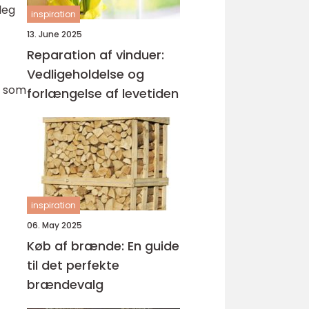
leg
inspiration
13. June 2025
Reparation af vinduer:
Vedligeholdelse og
n, som
forlængelse af levetiden
inspiration
06. May 2025
Køb af brænde: En guide
til det perfekte
brændevalg