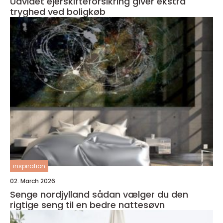
Udvidet ejerskifteforsikring giver ekstra
tryghed ved boligkøb
inspiration
02. March 2026
Senge nordjylland sådan vælger du den
rigtige seng til en bedre nattesøvn