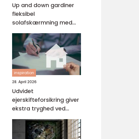
Up and down gardiner
fleksibel
solafskærmning med
stil
inspiration
28. April 2026
Udvidet
ejerskifteforsikring giver
ekstra tryghed ved
boligkøb