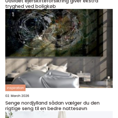
Udvidet ejerskifteforsikring giver ekstra
tryghed ved boligkøb
inspiration
02. March 2026
Senge nordjylland sådan vælger du den
rigtige seng til en bedre nattesøvn