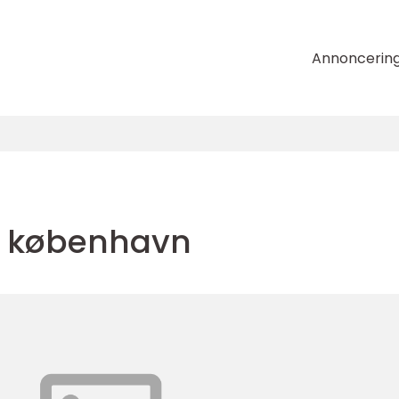
Annoncerin
g københavn