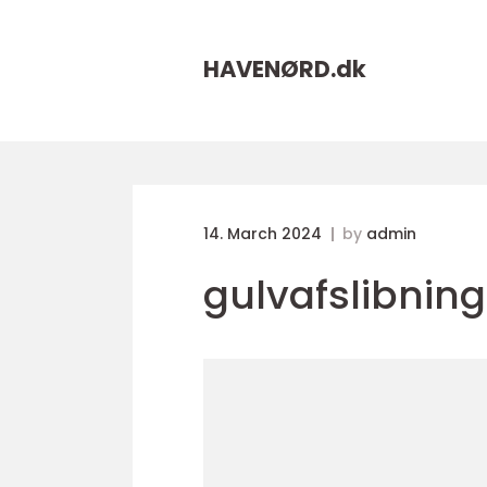
HAVENØRD.
dk
14. March 2024
by
admin
gulvafslibnin