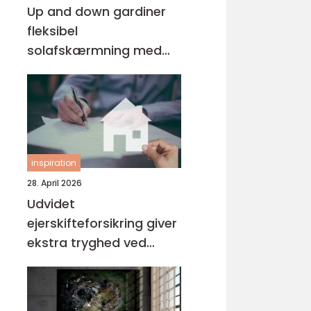
Up and down gardiner
fleksibel
solafskærmning med
stil
inspiration
28. April 2026
Udvidet
ejerskifteforsikring giver
ekstra tryghed ved
boligkøb