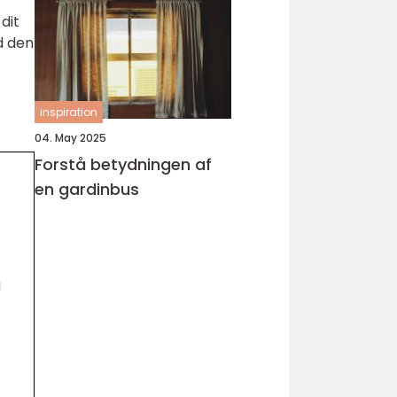
 dit
d den
inspiration
04. May 2025
Forstå betydningen af
en gardinbus
g