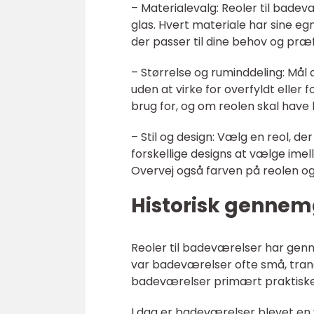
– Materialevalg: Reoler til badev
glas. Hvert materiale har sine eg
der passer til dine behov og præ
– Størrelse og ruminddeling: Mål 
uden at virke for overfyldt eller 
brug for, og om reolen skal have 
– Stil og design: Vælg en reol, der
forskellige designs at vælge imell
Overvej også farven på reolen og
Historisk gennemg
Reoler til badeværelser har genne
var badeværelser ofte små, trang
badeværelser primært praktiske 
I dag er badeværelser blevet en 