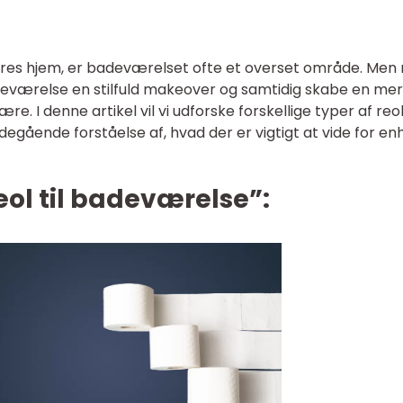
vores hjem, er badeværelset ofte et overset område. Me
adeværelse en stilfuld makeover og samtidig skabe en me
. I denne artikel vil vi udforske forskellige typer af reole
gående forståelse af, hvad der er vigtigt at vide for en
reol til badeværelse”: