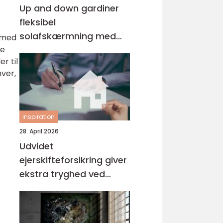
Up and down gardiner
fleksibel
solafskærmning med
n med
re
stil
r til
hver,
inspiration
28. April 2026
Udvidet
ejerskifteforsikring giver
ekstra tryghed ved
boligkøb