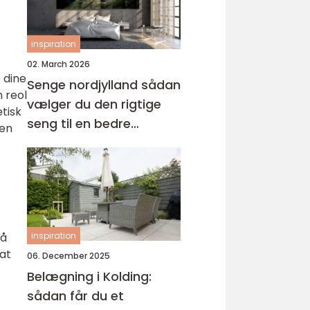
inspiration
02. March 2026
 dine
Senge nordjylland sådan
 reol
vælger du den rigtige
tisk
seng til en bedre
 en
nattesøvn
så
inspiration
 at
06. December 2025
Belægning i Kolding:
sådan får du et