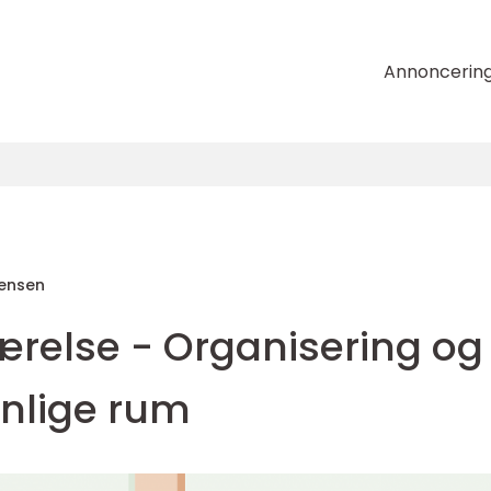
Annoncerin
tensen
ærelse - Organisering og
sonlige rum