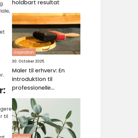
holdbart resultat
og
iale,
met
r
inspiration
30. October 2025
Maler til erhverv: En
r.
introduktion til
professionelle
r:
malerløsninger
igere
 til
ægt
editorial