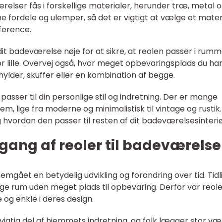
ærelser fås i forskellige materialer, herunder træ, metal 
ne fordele og ulemper, så det er vigtigt at vælge et mater
ference.
dit badeværelse nøje for at sikre, at reolen passer i rum
for lille. Overvej også, hvor meget opbevaringsplads du ha
hylder, skuffer eller en kombination af begge.
 passer til din personlige stil og indretning. Der er mange
em, lige fra moderne og minimalistisk til vintage og rustik.
 hvordan den passer til resten af dit badeværelsesinteriø
ang af reoler til badeværelse
mgået en betydelig udvikling og forandring over tid. Tidl
e rum uden meget plads til opbevaring. Derfor var reoler
og enkle i deres design.
vigtig del af hjemmets indretning, og folk lægger stor v