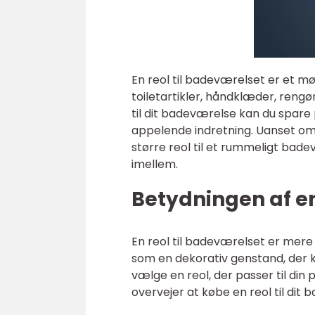
En reol til badeværelset er et mø
toiletartikler, håndklæder, rengø
til dit badeværelse kan du spare
appelende indretning. Uanset om du
større reol til et rummeligt bad
imellem.
Betydningen af en
En reol til badeværelset er mer
som en dekorativ genstand, der kan
vælge en reol, der passer til din
overvejer at købe en reol til di