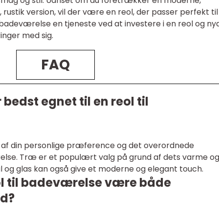
n smag og stil. Uanset om du foretrækker en moderne,
 rustik version, vil der være en reol, der passer perfekt til
 badeværelse en tjeneste ved at investere i en reol og ny
ringer med sig.
FAQ
bedst egnet til en reol til
 af din personlige præference og det overordnede
else. Træ er et populært valg på grund af dets varme o
 og glas kan også give et moderne og elegant touch.
l til badeværelse være både
ld?