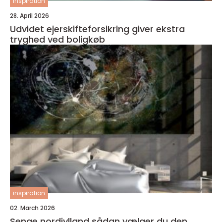
inspiration
28. April 2026
Udvidet ejerskifteforsikring giver ekstra
tryghed ved boligkøb
inspiration
02. March 2026
Senge nordjylland sådan vælger du den