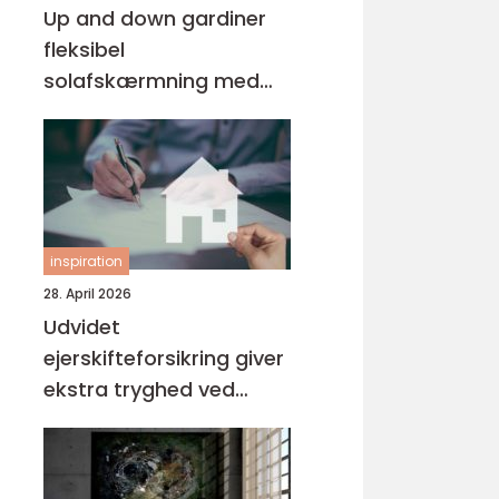
Up and down gardiner
fleksibel
solafskærmning med
stil
inspiration
28. April 2026
Udvidet
ejerskifteforsikring giver
ekstra tryghed ved
boligkøb