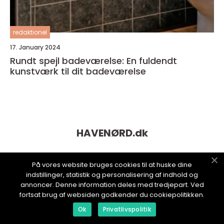
redaktionel
17. January 2024
Rundt spejl badeværelse: En fuldendt
kunstværk til dit badeværelse
HAVENØRD.
dk
På vores website bruges cookies til at huske dine
indstillinger, statistik og personalisering af indhold og
annoncer. Denne information deles med tredjepart. Ved
fortsat brug af websiden godkender du cookiepolitikken.
Ok
Privatlivspolitik